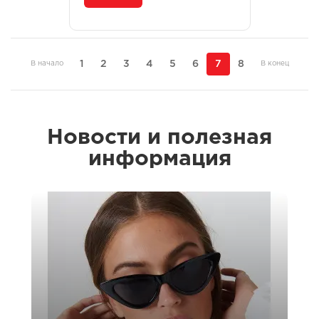
1
2
3
4
5
6
7
8
В начало
В конец
Новости и полезная
информация