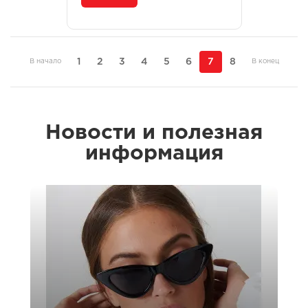
1
2
3
4
5
6
7
8
В начало
В конец
Новости и полезная
информация