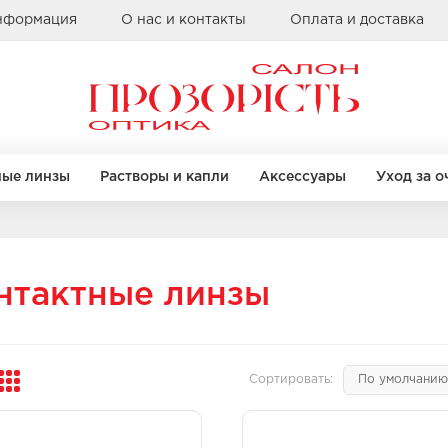
информация
О нас и контакты
Оплата и доставка
ные линзы
Растворы и капли
Аксессуары
Уход за о
Бренды
КРУГЛЫЕ
КРУГЛЫЕ
КВАДРАТНЫЕ
КВАДРАТНЫЕ
нтактные линзы
Alcon
Bausch & Lomb
Clearlab
правы
правы
Бренды
Бренды
Coopervision
Сортировать:
Sauflon
Casta
Casta
Ray Ban
Ray Ban