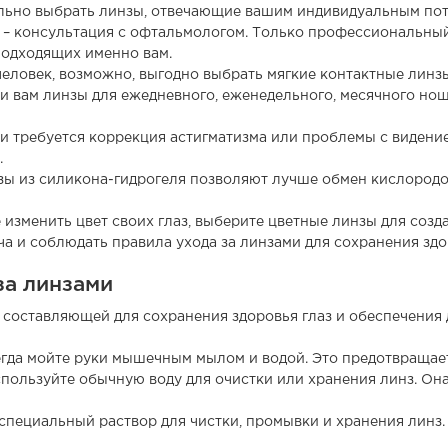
ильно выбрать линзы, отвечающие вашим индивидуальным пот
г – консультация с офтальмологом. Только профессиональны
подходящих именно вам.
человек, возможно, выгодно выбрать мягкие контактные линз
и вам линзы для ежедневного, еженедельного, месячного нош
ли требуется коррекция астигматизма или проблемы с видение
.
зы из силикона-гидрогеля позволяют лучше обмен кислородом
 изменить цвет своих глаз, выберите цветные линзы для созд
ча и соблюдать правила ухода за линзами для сохранения здо
за линзами
 составляющей для сохранения здоровья глаз и обеспечения
сегда мойте руки мышечным мылом и водой. Это предотвращае
спользуйте обычную воду для очистки или хранения линз. О
 специальный раствор для чистки, промывки и хранения линз