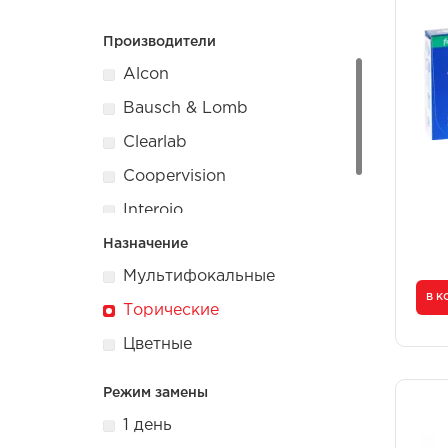
Унисекс
Унисекс
Женские
Женские
Производители
Alcon
Bausch & Lomb
Clearlab
Coopervision
Interojo
Maxima
Назначение
Мультифокальные
В К
Торические
Цветные
Режим замены
1 день