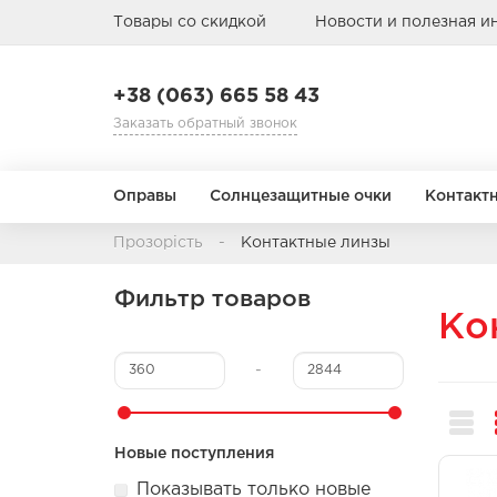
Товары со скидкой
Новости и полезная 
+38 (063) 665 58 43
Заказать обратный звонок
Оправы
Солнцезащитные очки
Контакт
Прозорість
Контактные линзы
Режим замены
Назначение
Фильтр товаров
АВИАТОРЫ
АВИАТОРЫ
БАБОЧКА
БАБОЧКА
Ко
1 день
Мультифокальные
1 месяц
Торические
-
3 месяца
Цветные
Пол
Пол
Тип лица
Тип лица
Материал о
Материал о
6-12 месяцев
Детские
Детские
Металл
Металл
Новые поступления
Мужские
Мужские
Пластик
Пластик
Показывать только новые