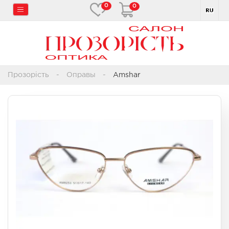
0
0
Прозорість
Оправы
Amshar