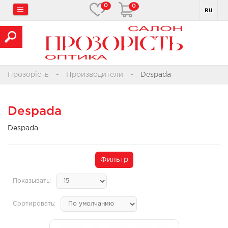
0
0
Прозорість
Производители
Despada
Despada
Despada
Фильтр
Показывать:
Сортировать: