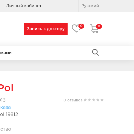
Личный кабинет
Русский
0
0
Запись к доктору
чками
ПРЯМОУГОЛЬНЫЕ
ПРЯМОУГОЛЬНЫЕ
Pol
013
0 отзывов
каза
ol 19812
ство