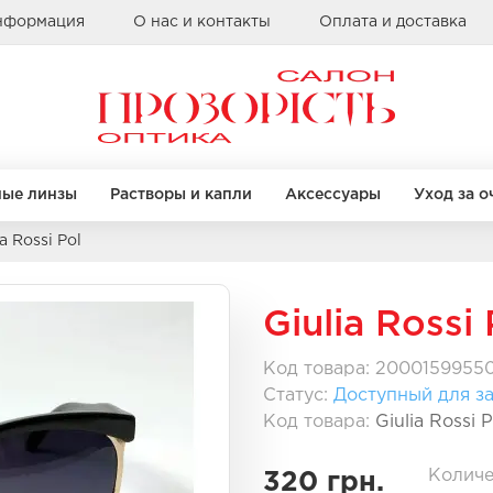
информация
О нас и контакты
Оплата и доставка
ные линзы
Растворы и капли
Аксессуары
Уход за о
ia Rossi Pol
Бренды
КРУГЛЫЕ
КРУГЛЫЕ
КВАДРАТНЫЕ
КВАДРАТНЫЕ
Giulia Rossi 
Alcon
Bausch & Lomb
Код товара: 2000159955
Clearlab
Статус:
Доступный для за
правы
правы
Бренды
Бренды
Coopervision
Код товара:
Giulia Rossi P
Sauflon
Casta
Casta
Ray Ban
Ray Ban
Количе
320 грн.