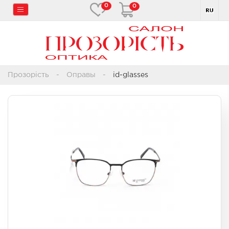
0
0
Прозорість
Оправы
id-glasses