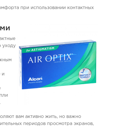
комфорта при использовании контактных
ами
тактные
о уходу
ажным
 и
е
апли
,
воляют вам активно жить, но важно
длительных периодов просмотра экранов,