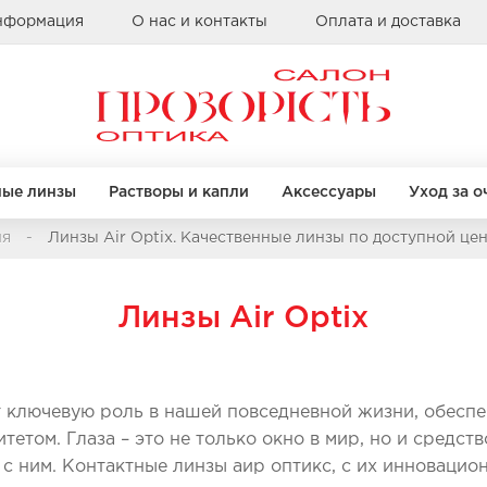
информация
О нас и контакты
Оплата и доставка
ные линзы
Растворы и капли
Аксессуары
Уход за о
ия
Линзы Air Optix. Качественные линзы по доступной це
Бренды
КРУГЛЫЕ
КРУГЛЫЕ
КВАДРАТНЫЕ
КВАДРАТНЫЕ
Линзы Air Optix
Alcon
Bausch & Lomb
Clearlab
правы
правы
Бренды
Бренды
Coopervision
т ключевую роль в нашей повседневной жизни, обесп
Sauflon
Casta
Casta
етом. Глаза – это не только окно в мир, но и средств
Ray Ban
Ray Ban
 с ним. Контактные линзы аир оптикс, с их инновацио