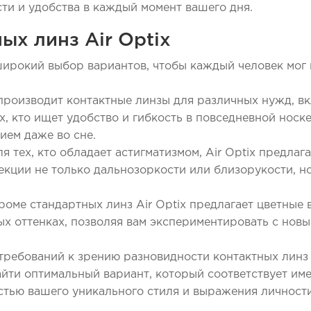
ти и удобства в каждый момент вашего дня.
ых линз Air Optix
широкий выбор вариантов, чтобы каждый человек мог 
x производит контактные линзы для различных нужд, в
, кто ищет удобство и гибкость в повседневной носке
ием даже во сне.
я тех, кто обладает астигматизмом, Air Optix предлаг
кции не только дальнозоркости или близорукости, но
оме стандартных линз Air Optix предлагает цветные в
ых оттенках, позволяя вам экспериментировать с нов
требований к зрению разновидности контактных линз
йти оптимальный вариант, который соответствует им
астью вашего уникального стиля и выражения личности