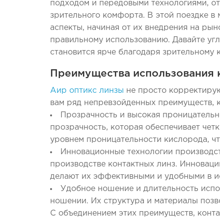
подходом и передовыми технологиями, о
Унисекс
Унисекс
зрительного комфорта. В этой поездке в 
Женские
Женские
аспекты, начиная от их внедрения на рын
правильному использованию. Давайте углу
становится ярче благодаря зрительному 
Преимущества использования к
Аир оптикс линзы
не просто корректирую
вам ряд непревзойденных преимуществ, 
Прозрачность и высокая проницательно
прозрачность, которая обеспечивает чет
уровнем проницательности кислорода, что
Инновационные технологии производств
производстве контактных линз. Инновации
делают их эффективными и удобными в и
Удобное ношение и длительность испо
ношении. Их структура и материалы позво
С объединением этих преимуществ, конта