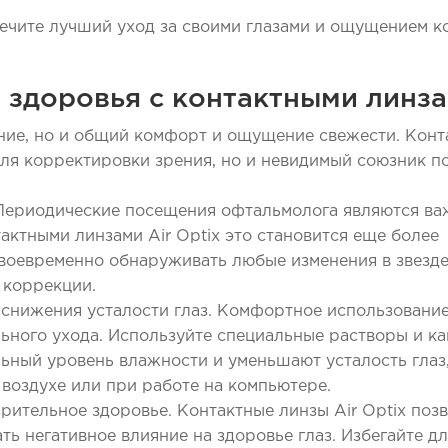
печите лучший уход за своими глазами и ощущением 
 здоровья с контактными линз
рение, но и общий комфорт и ощущение свежести. Кон
для корректировки зрения, но и невидимый союзник п
 Периодические посещения офтальмолога являются в
актными линзами Air Optix это становится еще более
воевременно обнаруживать любые изменения в звезде
 коррекции.
 снижения усталости глаз. Комфортное использовани
льного ухода. Используйте специальные растворы и к
ьный уровень влажности и уменьшают усталость глаз
 воздухе или при работе на компьютере.
зрительное здоровье. Контактные линзы Air Optix поз
ать негативное влияние на здоровье глаз. Избегайте 