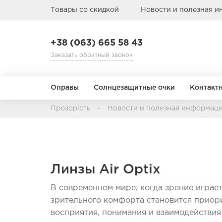
Товары со скидкой
Новости и полезная 
+38 (063) 665 58 43
Заказать обратный звонок
Оправы
Солнцезащитные очки
Контакт
Прозорість
Новости и полезная информац
Режим замены
Назначение
АВИАТОРЫ
АВИАТОРЫ
БАБОЧКА
БАБОЧКА
1 день
Мультифокальные
1 месяц
Торические
Линзы Air Optix
3 месяца
Цветные
Пол
Пол
Тип лица
Тип лица
Материал о
Материал о
6-12 месяцев
В современном мире, когда зрение играе
Детские
Детские
Металл
Металл
зрительного комфорта становится приорит
Мужские
Мужские
Пластик
Пластик
восприятия, понимания и взаимодействия