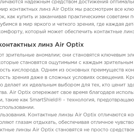
тличаются надежным средством достижения оптималь
мир контактных линз Air Optix мы рассмотрим все кл
ок, как купить и заканчивая практическими советами п
бимся в мир яркого и четкого зрения, где каждая дет
комфорту, который может обеспечить контактные линзы
онтактных линз Air Optix
т зрительные аномалии; они становятся ключевым эл
которые становятся ощутимыми с каждым зрительным
сть кислорода. Одним из основных преимуществ конт
кость зрения даже в сложных условиях освещения. Кр
 делает их идеальным выбором для тех, кто ценит здо
а. Air Optix опережает свое время благодаря испол
, такие как SmartShield® - технология, предотвраща
спользовании.
льзования. Контактные линзы Air Optix отличаются 
ляют глазам отдыхать, обеспечивая отличное чувство 
ктные линзы Air Optix становятся не просто средств