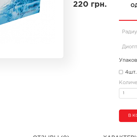
220 грн.
О
Радиу
Диоп
Упаков
4шт.
Количе
В К