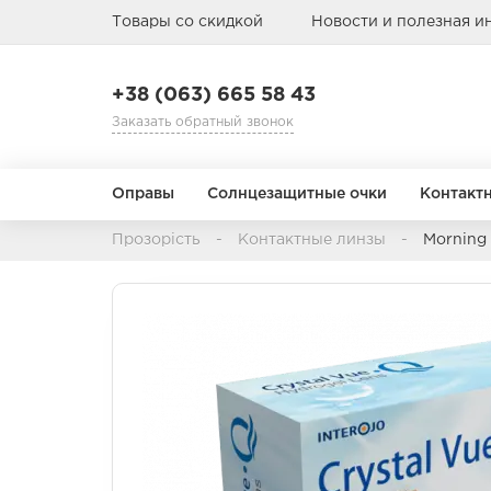
Товары со скидкой
Новости и полезная 
+38 (063) 665 58 43
Заказать обратный звонок
Оправы
Солнцезащитные очки
Контакт
Прозорість
Контактные линзы
Morning
Режим замены
Назначение
АВИАТОРЫ
АВИАТОРЫ
БАБОЧКА
БАБОЧКА
1 день
Мультифокальные
1 месяц
Торические
3 месяца
Цветные
Пол
Пол
Тип лица
Тип лица
Материал о
Материал о
6-12 месяцев
Детские
Детские
Металл
Металл
Мужские
Мужские
Пластик
Пластик