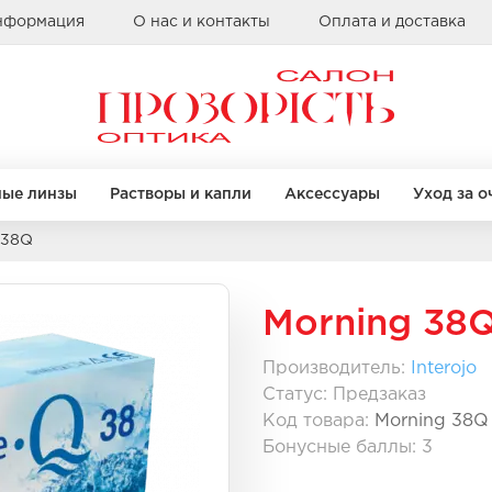
информация
О нас и контакты
Оплата и доставка
ные линзы
Растворы и капли
Аксессуары
Уход за о
 38Q
Бренды
КРУГЛЫЕ
КРУГЛЫЕ
КВАДРАТНЫЕ
КВАДРАТНЫЕ
Morning 38
Alcon
Bausch & Lomb
Производитель:
Interojo
Clearlab
Статус:
Предзаказ
правы
правы
Бренды
Бренды
Coopervision
Код товара:
Morning 38Q
Sauflon
Casta
Casta
Бонусные баллы: 3
Ray Ban
Ray Ban