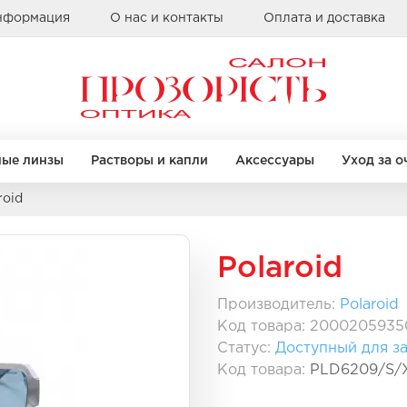
информация
О нас и контакты
Оплата и доставка
ные линзы
Растворы и капли
Аксессуары
Уход за о
roid
Бренды
КРУГЛЫЕ
КРУГЛЫЕ
КВАДРАТНЫЕ
КВАДРАТНЫЕ
Polaroid
Alcon
Bausch & Lomb
Производитель:
Polaroid
Clearlab
Код товара: 2000205935
правы
правы
Бренды
Бренды
Coopervision
Статус:
Доступный для за
Sauflon
Casta
Casta
Код товара:
PLD6209/S/
Ray Ban
Ray Ban