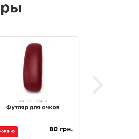
ары
АКСЕССУАРЫ
АКСЕСС
Футляр для очков
Футляр дл
80 грн.
 КОРЗИНУ
В КОРЗИНУ