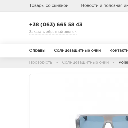
Товары со скидкой
Новости и полезная 
+38 (063) 665 58 43
Заказать обратный звонок
Оправы
Солнцезащитные очки
Контакт
Прозорість
Солнцезащитные очки
Pola
Режим замены
Назначение
АВИАТОРЫ
АВИАТОРЫ
БАБОЧКА
БАБОЧКА
1 день
Мультифокальные
1 месяц
Торические
3 месяца
Цветные
Пол
Пол
Тип лица
Тип лица
Материал о
Материал о
6-12 месяцев
Детские
Детские
Металл
Металл
Мужские
Мужские
Пластик
Пластик