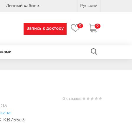
Личный кабинет
Русский
0
0
Запись к доктору
чками
ПРЯМОУГОЛЬНЫЕ
ПРЯМОУГОЛЬНЫЕ
0 отзывов
013
каза
X KB755c3