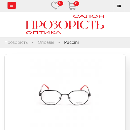
0
0
Прозорість
Оправы
Puccini