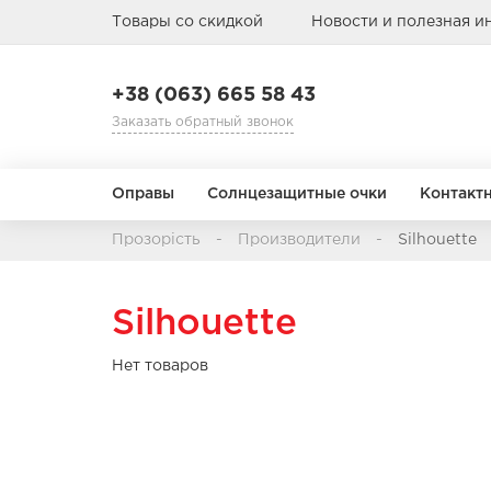
Товары со скидкой
Новости и полезная 
+38 (063) 665 58 43
Заказать обратный звонок
Оправы
Солнцезащитные очки
Контакт
Прозорість
Производители
Silhouette
Режим замены
Назначение
АВИАТОРЫ
АВИАТОРЫ
БАБОЧКА
БАБОЧКА
Silhouette
1 день
Мультифокальные
1 месяц
Торические
Нет товаров
3 месяца
Цветные
Пол
Пол
Тип лица
Тип лица
Материал о
Материал о
6-12 месяцев
Детские
Детские
Металл
Металл
Мужские
Мужские
Пластик
Пластик