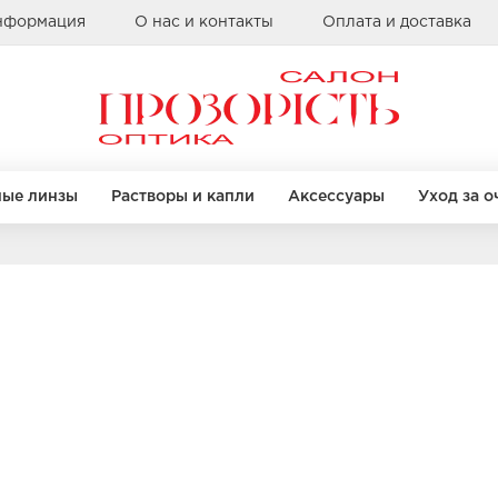
информация
О нас и контакты
Оплата и доставка
ные линзы
Растворы и капли
Аксессуары
Уход за о
Бренды
КРУГЛЫЕ
КРУГЛЫЕ
КВАДРАТНЫЕ
КВАДРАТНЫЕ
Alcon
Bausch & Lomb
Clearlab
правы
правы
Бренды
Бренды
Coopervision
Sauflon
Casta
Casta
Ray Ban
Ray Ban