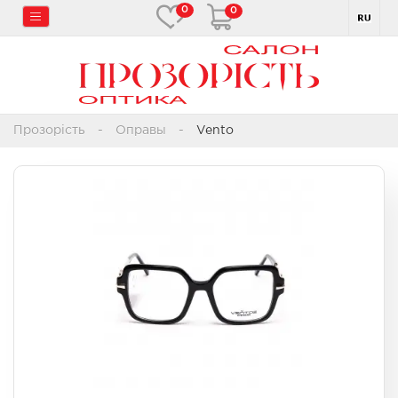
0
0
Прозорість
Оправы
Vento