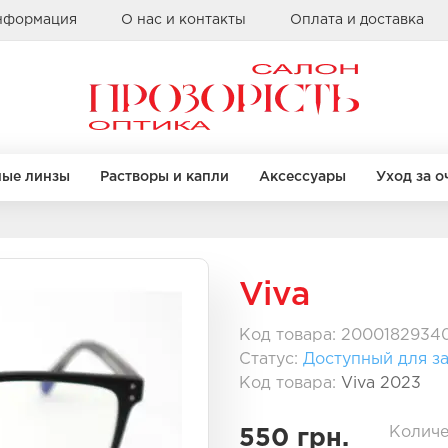
информация
О нас и контакты
Оплата и доставка
ные линзы
Растворы и капли
Аксессуары
Уход за о
Бренды
КРУГЛЫЕ
КРУГЛЫЕ
КВАДРАТНЫЕ
КВАДРАТНЫЕ
Viva
Alcon
Bausch & Lomb
Код товара: 2000182934
Clearlab
Статус:
Доступный для за
правы
правы
Бренды
Бренды
Coopervision
Код товара:
Viva 2023
Sauflon
Casta
Casta
Ray Ban
Ray Ban
Количе
550 грн.