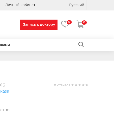
Личный кабинет
Русский
0
0
Запись к доктору
чками
ПРЯМОУГОЛЬНЫЕ
ПРЯМОУГОЛЬНЫЕ
016
0 отзывов
каза
ство