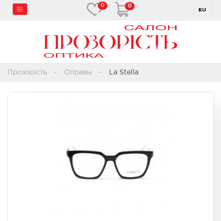
0
0
Прозорість
Оправы
La Stella