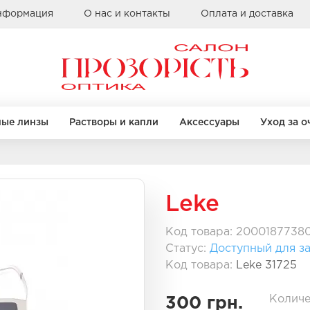
информация
О нас и контакты
Оплата и доставка
ные линзы
Растворы и капли
Аксессуары
Уход за о
Бренды
КРУГЛЫЕ
КРУГЛЫЕ
КВАДРАТНЫЕ
КВАДРАТНЫЕ
Leke
Alcon
Bausch & Lomb
Код товара: 2000187738
Clearlab
Статус:
Доступный для за
правы
правы
Бренды
Бренды
Coopervision
Код товара:
Leke 31725
Sauflon
Casta
Casta
Ray Ban
Ray Ban
Количе
300 грн.