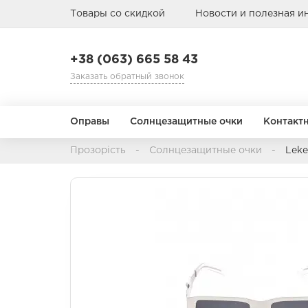
Товары со скидкой
Новости и полезная 
+38 (063) 665 58 43
Заказать обратный звонок
Оправы
Солнцезащитные очки
Контакт
Прозорість
Солнцезащитные очки
Leke
Режим замены
Назначение
АВИАТОРЫ
АВИАТОРЫ
БАБОЧКА
БАБОЧКА
1 день
Мультифокальные
1 месяц
Торические
3 месяца
Цветные
Пол
Пол
Тип лица
Тип лица
Материал о
Материал о
6-12 месяцев
Детские
Детские
Металл
Металл
Мужские
Мужские
Пластик
Пластик