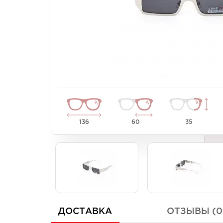
Унисекс
Унисекс
Женские
Женские
136
60
35
ДОСТАВКА
ОТЗЫВЫ (0