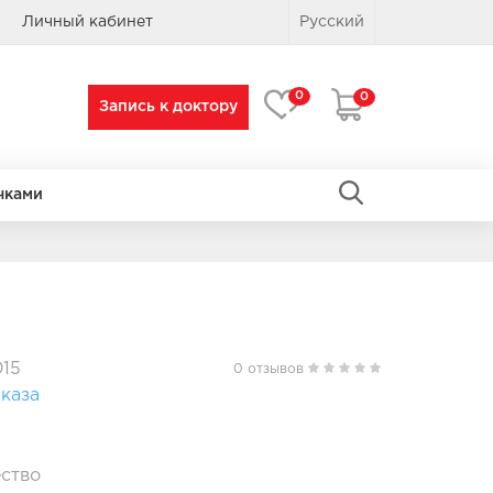
Личный кабинет
Русский
0
0
Запись к доктору
чками
ПРЯМОУГОЛЬНЫЕ
ПРЯМОУГОЛЬНЫЕ
015
0 отзывов
каза
ство