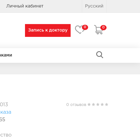
Личный кабинет
Русский
0
0
Запись к доктору
чками
ПРЯМОУГОЛЬНЫЕ
ПРЯМОУГОЛЬНЫЕ
013
0 отзывов
каза
65
ство