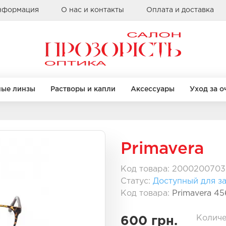
информация
О нас и контакты
Оплата и доставка
ные линзы
Растворы и капли
Аксессуары
Уход за о
Бренды
КРУГЛЫЕ
КРУГЛЫЕ
КВАДРАТНЫЕ
КВАДРАТНЫЕ
Primavera
Alcon
Bausch & Lomb
Код товара: 2000200703
Clearlab
Статус:
Доступный для за
правы
правы
Бренды
Бренды
Coopervision
Код товара:
Primavera 45
Sauflon
Casta
Casta
Ray Ban
Ray Ban
Количе
600 грн.