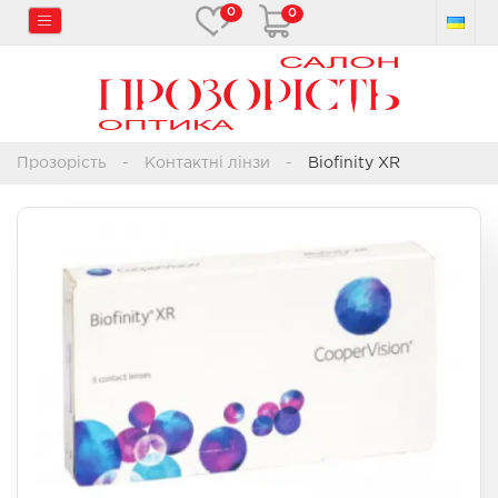
0
0
Прозорість
Контактні лінзи
Biofinity XR