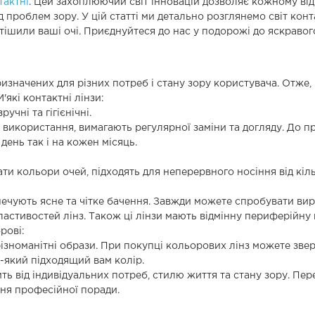
тактні
. Цей захоплюючий світ інновацій дозволяє кожному від
 проблем зору. У цій статті ми детально розглянемо світ конта
и тішили ваші очі. Приєднуйтеся до нас у подорожі до яскраво
 призначених для різних потреб і стану зору користувача. Отже,
які контактні лінзи:
учні та гігієнічні.
го використання, вимагають регулярної заміни та догляду. До
день так і на кожен місяць.
и кольори очей, підходять для неперервного носіння від кіль
печують ясне та чітке бачення. Завжди можете спробувати виро
стивостей лінз. Також ці лінзи мають відмінну периферійну 
рові:
зноманітні образи. При покупці кольорових лінз можете зверн
-який підходящий вам колір.
ь від індивідуальних потреб, стилю життя та стану зору. Пер
ня професійної поради.