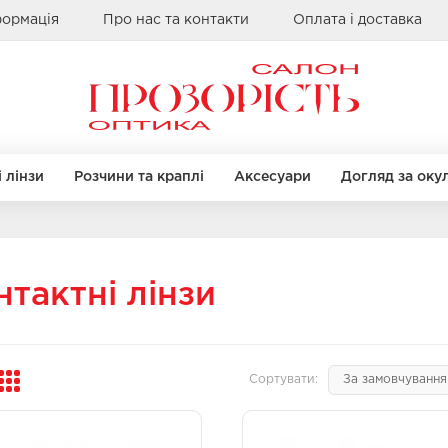
формація
Про нас та контакти
Оплата і доставка
 лінзи
Розчини та краплі
Аксесуари
Догляд за оку
ренди
МЕТЕЛИК
МЕТЕЛИК
КВАДРАТНІ
КВАДРАТНІ
нтактні лінзи
Alcon
Bausch & Lomb
Clearlab
 оправи
 оправи
Бренди
Бренди
Coopervision
Сортувати:
Sauflon
Casta
Casta
к
к
Ray Ban
Ray Ban