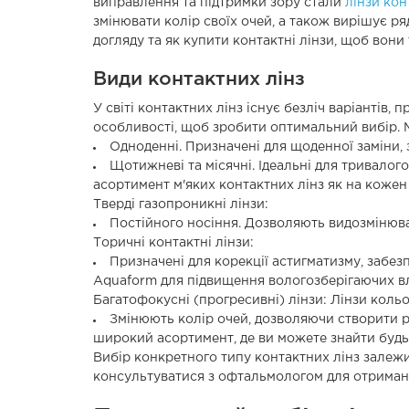
виправлення та підтримки зору стали
лінзи кон
змінювати колір своїх очей, а також вирішує ряд
догляду та як купити контактні лінзи, щоб вон
Види контактних лінз
У світі контактних лінз існує безліч варіантів,
особливості, щоб зробити оптимальний вибір. М'
Одноденні. Призначені для щоденної заміни, зр
Щотижневі та місячні. Ідеальні для тривало
асортимент м'яких контактних лінз як на кожен 
Тверді газопроникні лінзи:
Постійного носіння. Дозволяють видозмінюват
Торичні контактні лінзи:
Призначені для корекції астигматизму, забез
Aquaform для підвищення вологозберігаючих вла
Багатофокусні (прогресивні) лінзи: Лінзи кольо
Змінюють колір очей, дозволяючи створити рі
широкий асортимент, де ви можете знайти будь
Вибір конкретного типу контактних лінз залежит
консультуватися з офтальмологом для отриман