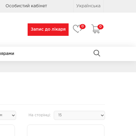
Особистий кабінет
Українська
0
0
Запис до лікаря
лярами
ПРЯМОКУТНІ
ПРЯМОКУТНІ
На сторінці: