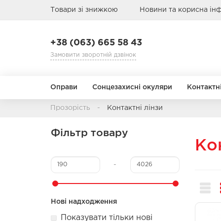
Товари зі знижкою
Новини та корисна ін
+38 (063) 665 58 43
Замовити зворотній дзвінок
Оправи
Сонцезахисні окуляри
Контактні
Прозорість
Контактні лінзи
Режим заміни
Призначення
Б
Фільтр товару
АВІАТОРИ
АВІАТОРИ
КРУГЛІ
КРУГЛІ
Ко
1 день
Кольорові
1 місяць
Мультифокальні
-
3 місяці
Торичні
Стать
Стать
Тип обличчя
Тип обличчя
Матеріал
Матеріал
6-12 місяців
Чоловічі
Чоловічі
Метал
Метал
Нові надходження
Дитячі
Дитячі
Пласти
Пласти
Показувати тільки нові