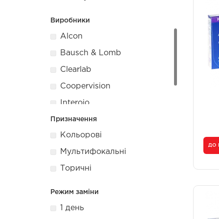
Унісекс
Унісекс
Жіночі
Жіночі
Виробники
Alcon
Bausch & Lomb
Clearlab
Coopervision
Interojo
Maxima
Призначення
Кольорові
ДО
Мультифокальні
Торичні
Режим заміни
1 день