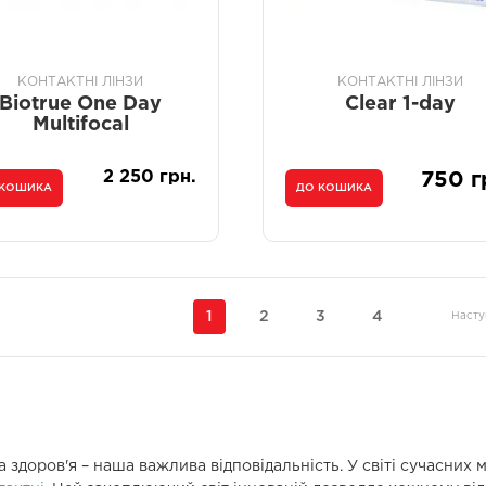
КОНТАКТНІ ЛІНЗИ
КОНТАКТНІ ЛІНЗИ
Biotrue One Day
Clear 1-day
Multifocal
2 250 грн.
750 г
 КОШИКА
ДО КОШИКА
1
2
3
4
Насту
ть та здоров'я – наша важлива відповідальність. У світі сучасн