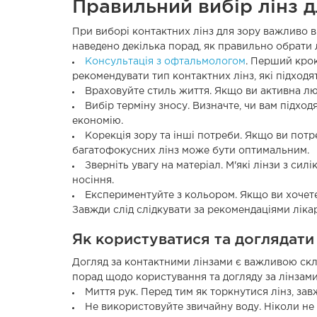
Правильний вибір лінз д
При виборі контактних лінз для зору важливо 
наведено декілька порад, як правильно обрати 
Консультація з офтальмологом
. Перший крок
рекомендувати тип контактних лінз, які підходя
Враховуйте стиль життя. Якщо ви активна люд
Вибір терміну зносу. Визначте, чи вам підход
економію.
Корекція зору та інші потреби. Якщо ви потре
багатофокусних лінз може бути оптимальним.
Зверніть увагу на матеріал. М'які лінзи з с
носіння.
Експериментуйте з кольором. Якщо ви хочете 
Завжди слід слідкувати за рекомендаціями ліка
Як користуватися та доглядати 
Догляд за контактними лінзами є важливою скл
порад щодо користування та догляду за лінзами
Миття рук. Перед тим як торкнутися лінз, за
Не використовуйте звичайну воду. Ніколи не 