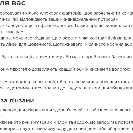
ля вас
враховувати кілька ключових факторів, щоб забезпечити комф
лінзи, які відповідають вашим індивідуальним потребам.
 – консультація з офтальмологом. Тільки професійний лікар 
ть саме вам.
ина, можливо, буде вигідно обрати м'які контактні лінзи для
ять лінзи для щоденного, щотижневого, місячного носіння або ж
буєте корекції астигматизму або маєте проблеми з баченням на
илікону-гідрогелю дозволяють кращий обмін киснем та вологою
змінити колір своїх очей, оберіть лінзи кольорові для створ
ря та дотримуватися правил догляду за лінзами для збереженн
за лінзами
адовою для збереження здоров'я очей та забезпечення довгог
:
вжди мийте руки м'язовим милом та водою. Це запобігає потрап
використовуйте звичайну воду для очищення або зберігання лі