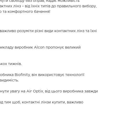
чути свободу без оправ, надає можливість
ктних лінз – від їхніх типів до правильного вибору,
го та комфортного бачення!
 важливо розуміти різні види контактних лінз та їхні
 прикладу виробник Alcon пропонує великий
кох тижнів.
бника Biofinity, він використовує технології
видимість.
ути увагу на Air Optix, від цього виробника завжди
ед тим щоб, контактні лінзи купити, важливо