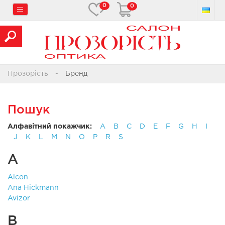
0
0
Прозорість
Бренд
Пошук
Алфавітний покажчик:
A
B
C
D
E
F
G
H
I
J
K
L
M
N
O
P
R
S
A
Alcon
Ana Hickmann
Avizor
B