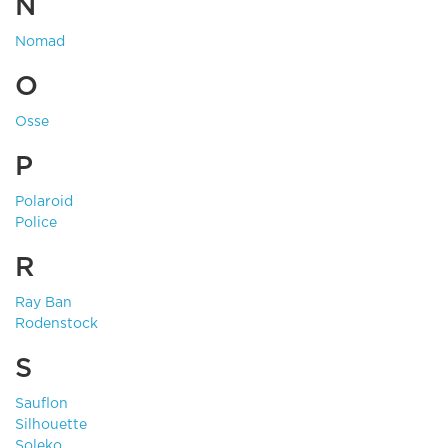
N
Nomad
O
Osse
P
Polaroid
Police
R
Ray Ban
Rodenstock
S
Sauflon
Silhouette
Soleko