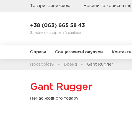
Товари зі знижкою
Новини та корисна ін
+38 (063) 665 58 43
Замовити зворотній дзвінок
Оправи
Сонцезахисні окуляри
Контактні
Прозорість
Бренд
Gant Rugger
Режим заміни
Призначення
Б
АВІАТОРИ
АВІАТОРИ
КРУГЛІ
КРУГЛІ
Gant Rugger
1 день
Кольорові
1 місяць
Мультифокальні
Немає жодного товару.
3 місяці
Торичні
Стать
Стать
Тип обличчя
Тип обличчя
Матеріал
Матеріал
6-12 місяців
Чоловічі
Чоловічі
Метал
Метал
Дитячі
Дитячі
Пласти
Пласти