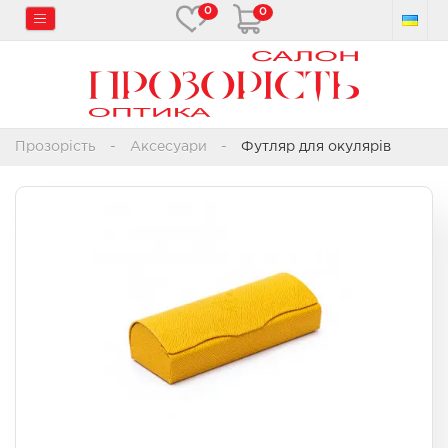
0
0
Прозорість
Аксесуари
Футляр для окулярів