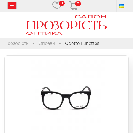
0
0
Прозорість
Оправи
Odette Lunettes