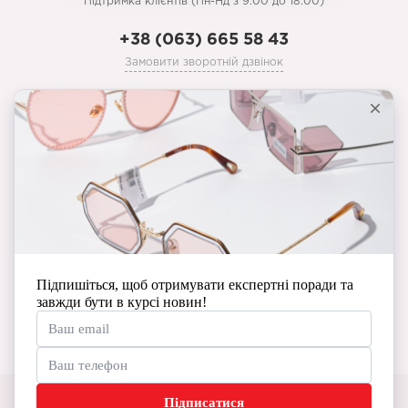
Підтримка клієнтів (Пн-Нд з 9.00 до 18.00)
+38 (063) 665 58 43
Замовити зворотній дзвінок
prozoristoptyka@gmail.com
Особистий кабінет
Історія замовлень
Мої закладки
Виробники
Новини та корисна інформація
© Copyright Prozorist 2026