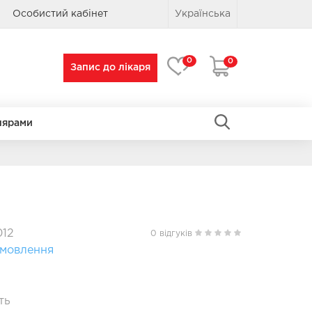
Особистий кабінет
Українська
0
0
Запис до лікаря
лярами
ПРЯМОКУТНІ
ПРЯМОКУТНІ
012
0 відгуків
амовлення
ть