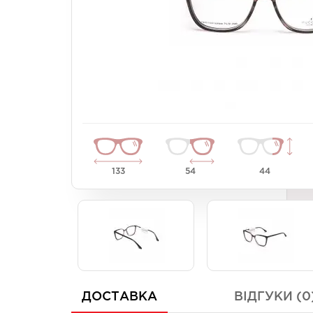
Унісекс
Унісекс
Жіночі
Жіночі
133
54
44
ДОСТАВКА
ВІДГУКИ (0