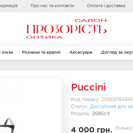
формація
Про нас та контакти
Оплата і доставка
 лінзи
Розчини та краплі
Аксесуари
Догляд за оку
ренди
МЕТЕЛИК
МЕТЕЛИК
КВАДРАТНІ
КВАДРАТНІ
Puccini
Alcon
Bausch & Lomb
Код товару: 2000215564
Clearlab
Статус:
Доступний для з
 оправи
 оправи
Бренди
Бренди
Coopervision
Модель:
2685с4
Sauflon
Casta
Casta
к
к
Ray Ban
Ray Ban
Кількіс
4 000 грн.