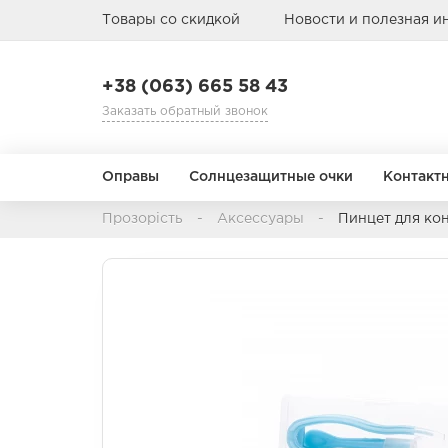
Товары со скидкой
Новости и полезная 
+38 (063) 665 58 43
Заказать обратный звонок
Оправы
Солнцезащитные очки
Контакт
Прозорість
Аксессуары
Пинцет для ко
Режим замены
Назначение
АВИАТОРЫ
АВИАТОРЫ
БАБОЧКА
БАБОЧКА
1 день
Мультифокальные
1 месяц
Торические
3 месяца
Цветные
Пол
Пол
Тип лица
Тип лица
Материал о
Материал о
6-12 месяцев
Детские
Детские
Металл
Металл
Мужские
Мужские
Пластик
Пластик