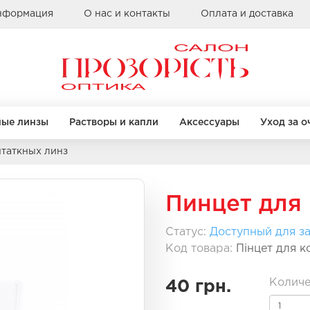
информация
О нас и контакты
Оплата и доставка
ные линзы
Растворы и капли
Аксессуары
Уход за о
нтаткных линз
Бренды
КРУГЛЫЕ
КРУГЛЫЕ
КВАДРАТНЫЕ
КВАДРАТНЫЕ
Пинцет для
Alcon
Bausch & Lomb
Статус:
Доступный для за
Clearlab
Код товара:
Пінцет для к
правы
правы
Бренды
Бренды
Coopervision
Sauflon
Casta
Casta
Количе
40 грн.
Ray Ban
Ray Ban