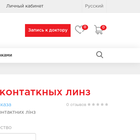
Личный кабинет
Русский
0
0
Запись к доктору
чками
ПРЯМОУГОЛЬНЫЕ
ПРЯМОУГОЛЬНЫЕ
 контаткных линз
каза
0 отзывов
онтактних лінз
ство