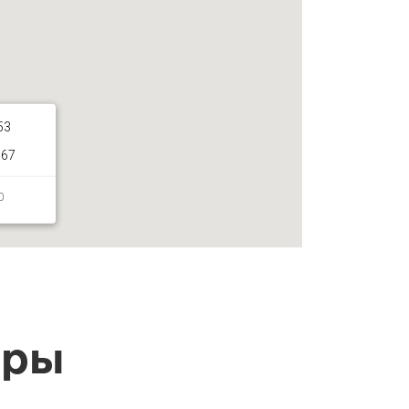
53
067
0
ары