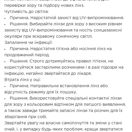
перевірки зору та підбору нових лінз.
Чутливість до світла:
Причина. Недостатній захист від UV-випромінювання.
Рішення. Вибирайте лінзи для зору з високим рівнем
захисту від UV-випромінювання та носіть сонцезахисні
окуляри при яскравому сонячному світлі.
Запалення чи інфекції:
Причина. Недостатня гігієна або носіння лінз на
продовжений період.
Рішення. Строго дотримуйтесь правил гігієни, не
користуйтеся застарілими розчинами і в разі підозри на
інфекцію, негайно звертайтеся до лікаря.
Втрата лінз у оці:
Причина. Неправильне встановлення лінз або
відсутність режиму для їх пошуку.
Рішення. Використовуйте спеціальні контактні лінзи
для зору з кольоровим відтінком для легшого виявлення,
а також завжди тримайте запасні лінзи та розчин для їх
зберігання при собі.
Звертайте увагу на власне самопочуття та зміни у стані
очей, і, у випадку будь-яких проблем, краще звертатися