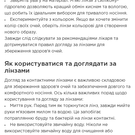
Зверніть увагу на матеріал. М'які лінзи з силікону-
гідрогелю дозволяють кращий обмін киснем та вологою,
що робить їх ідеальним вибором для тривалого носіння.
Експериментуйте з кольором. Якщо ви хочете змінити
колір своїх очей, оберіть лінзи кольорові для створення
нового образу.
Завжди слід слідкувати за рекомендаціями лікаря та
дотримуватися правил догляду за лінзами для
збереження здоров'я очей.
Як користуватися та доглядати за
лінзами
Догляд за контактними лінзами є важливою складовою
для збереження здоров'я очей та забезпечення довгого та
комфортного носіння. Ось кілька важливих порад щодо
користування та догляду за лінзами:
Миття рук. Перед тим як торкнутися лінз, завжди мийте
руки м'язовим милом та водою. Це запобігає
потраплянню бруду та бактерій на лінзи контактні.
Не використовуйте звичайну воду. Ніколи не
використовуйте звичайну воду для очищення або