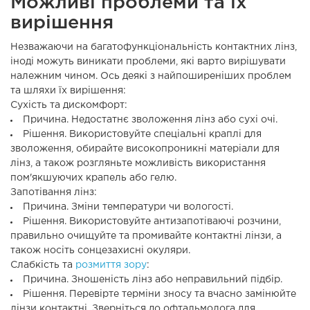
Можливі проблеми та їх
вирішення
Незважаючи на багатофункціональність контактних лінз,
іноді можуть виникати проблеми, які варто вирішувати
належним чином. Ось деякі з найпоширеніших проблем
та шляхи їх вирішення:
Сухість та дискомфорт:
Причина. Недостатнє зволоження лінз або сухі очі.
Рішення. Використовуйте спеціальні краплі для
зволоження, обирайте високопроникні матеріали для
лінз, а також розгляньте можливість використання
пом'якшуючих крапель або гелю.
Запотівання лінз:
Причина. Зміни температури чи вологості.
Рішення. Використовуйте антизапотіваючі розчини,
правильно очищуйте та промивайте контактні лінзи, а
також носіть сонцезахисні окуляри.
Слабкість та
розмиття зору
:
Причина. Зношеність лінз або неправильний підбір.
Рішення. Перевірте терміни зносу та вчасно замінюйте
лінзи контактні. Зверніться до офтальмолога для