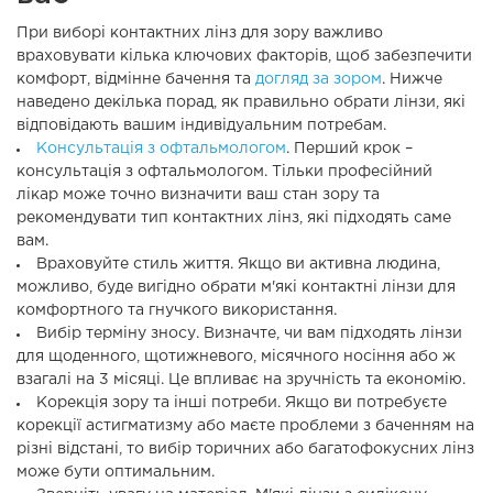
При виборі контактних лінз для зору важливо
враховувати кілька ключових факторів, щоб забезпечити
комфорт, відмінне бачення та
догляд за зором
. Нижче
наведено декілька порад, як правильно обрати лінзи, які
відповідають вашим індивідуальним потребам.
Консультація з офтальмологом
. Перший крок –
консультація з офтальмологом. Тільки професійний
лікар може точно визначити ваш стан зору та
рекомендувати тип контактних лінз, які підходять саме
вам.
Враховуйте стиль життя. Якщо ви активна людина,
можливо, буде вигідно обрати м'які контактні лінзи для
комфортного та гнучкого використання.
Вибір терміну зносу. Визначте, чи вам підходять лінзи
для щоденного, щотижневого, місячного носіння або ж
взагалі на 3 місяці. Це впливає на зручність та економію.
Корекція зору та інші потреби. Якщо ви потребуєте
корекції астигматизму або маєте проблеми з баченням на
різні відстані, то вибір торичних або багатофокусних лінз
може бути оптимальним.