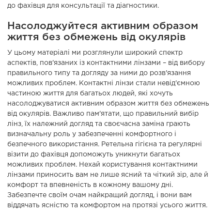
до фахівця для консультації та діагностики.
Насолоджуйтеся активним образом
життя без обмежень від окулярів
У цьому матеріалі ми розглянули широкий спектр
аспектів, пов'язаних із контактними лінзами – від вибору
правильного типу та догляду за ними до розв'язання
можливих проблем. Контактні лінзи стали невід'ємною
частиною життя для багатьох людей, які хочуть
насолоджуватися активним образом життя без обмежень
від окулярів. Важливо пам'ятати, що правильний вибір
лінз, їх належний догляд та своєчасна заміна грають
визначальну роль у забезпеченні комфортного і
безпечного використання. Ретельна гігієна та регулярні
візити до фахівця допоможуть уникнути багатьох
можливих проблем. Нехай користування контактними
лінзами приносить вам не лише ясний та чіткий зір, але й
комфорт та впевненість в кожному вашому дні.
Забезпечте своїм очам найкращий догляд, і вони вам
віддячать ясністю та комфортом на протязі усього життя.