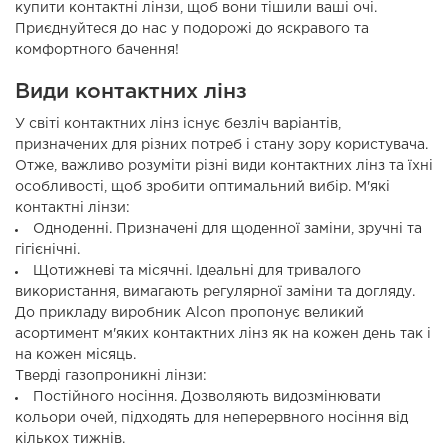
купити контактні лінзи, щоб вони тішили ваші очі.
Приєднуйтеся до нас у подорожі до яскравого та
комфортного бачення!
Види контактних лінз
У світі контактних лінз існує безліч варіантів,
призначених для різних потреб і стану зору користувача.
Отже, важливо розуміти різні види контактних лінз та їхні
особливості, щоб зробити оптимальний вибір. М'які
контактні лінзи:
Одноденні. Призначені для щоденної заміни, зручні та
гігієнічні.
Щотижневі та місячні. Ідеальні для тривалого
використання, вимагають регулярної заміни та догляду.
До прикладу виробник Alcon пропонує великий
асортимент м'яких контактних лінз як на кожен день так і
на кожен місяць.
Тверді газопроникні лінзи:
Постійного носіння. Дозволяють видозмінювати
кольори очей, підходять для неперервного носіння від
кількох тижнів.