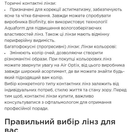
Торичні контактні лінзи:
Призначені для корекції астигматизму, забезпечують
ясне та чітке бачення. Завжди можете спробувати
виробника Biofinity, він використовує технології
Aquaform для підвищення вологозберігаючих
властивостей лінз. Також ці лінзи мають відмінну
периферійну видимість.
Багатофокусні (прогресивні) лінзи: Лінзи кольорові:
Змінюють колір очей, дозволяючи створити
різноманітні образи. При покупці кольорових лінз
можете звернути увагу на Air Optix, від цього виробника
завжди широкий асортимент, де ви можете знайти будь-
який підходящий вам колір.
Вибір конкретного типу контактних лінз залежить від
індивідуальних потреб, стилю життя та стану зору. Перед
тим щоб, контактні лінзи купити, важливо
консультуватися з офтальмологом для отримання
професійної поради.
Правильний вибір лінз для
вас