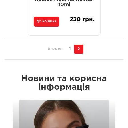
10ml
230 грн.
ДО КОШИКА
1
2
В початок
Новини та корисна
інформація