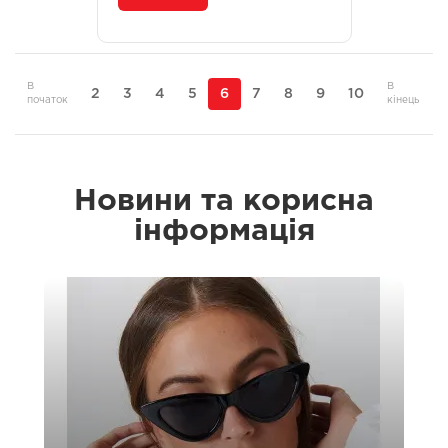
В
В
2
3
4
5
6
7
8
9
10
початок
кінець
Новини та корисна
інформація